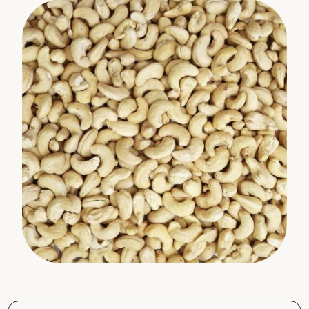
Miscele di frutta e noci
Muesli
Tè
Non cibo