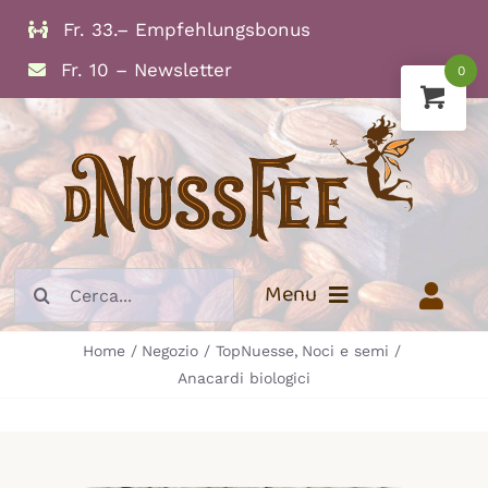
Skip
Fr. 33.– Empfehlungsbonus
to
Fr. 10 – Newsletter
0
content
Search
Menu
for:
Home
Negozio
TopNuesse
Noci e semi
Info
Anacardi biologici
Frutta secca
Noci