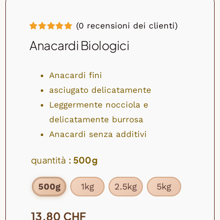
(
0
recensioni dei clienti)
Valutato
1
Anacardi Biologici
5.00
su 5 su
base di
recensioni
Anacardi fini
asciugato delicatamente
Leggermente nocciola e
delicatamente burrosa
Anacardi senza additivi
quantità
: 500g
500g
1kg
2.5kg
5kg

13,80
CHF