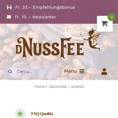
Skip
Fr. 33.– Empfehlungsbonus
to
Fr. 10 – Newsletter
0
content
Search
Menu
for:
Home
Opzionale
qualità
Info
Frutta secca
Noci
FAQ Qualità