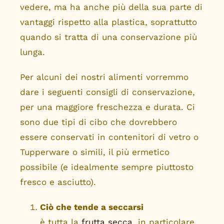
vedere, ma ha anche più della sua parte di
Miscele di frutta e noci
vantaggi rispetto alla plastica, soprattutto
Muesli
quando si tratta di una conservazione più
Tè
lunga.
Non cibo
Per alcuni dei nostri alimenti vorremmo
dare i seguenti consigli di conservazione,
per una maggiore freschezza e durata. Ci
sono due tipi di cibo che dovrebbero
essere conservati in contenitori di vetro o
Tupperware o simili, il più ermetico
possibile (e idealmente sempre piuttosto
fresco e asciutto).
Ciò che tende a seccarsi
è tutta la
frutta secca
, in particolare