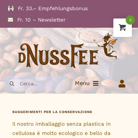
Skip
Fr. 33.– Empfehlungsbonus
to
Fr. 10 – Newsletter
0
content
Search
Menu
for:
Info
SUGGERIMENTI PER LA CONSERVAZIONE
Frutta secca
Il nostro imballaggio senza plastica in
Noci
cellulosa è molto ecologico e bello da