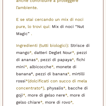
anche contribuire a proteggere
l’ambiente.
E se stai cercando un mix di noci
pure, lo trovi qui:
Mix di noci “Nut
Magic”
.
Ingredienti (tutti biologici):
Strisce di
mango
*,
datteri Deglet Nour
*,
pezzi
di ananas
*,
pezzi di papaya
*,
fichi
mini
*,
albicocche
*,
monete di
banana*
,
pezzi di banana
*,
mirtilli
rossi
*(dolcificati con succo di mela
concentrato*),
physalis
*,
bacche di
goji
*,
more di gelso nere
*,
more di
gelso chiare
*,
more di rovo
*,