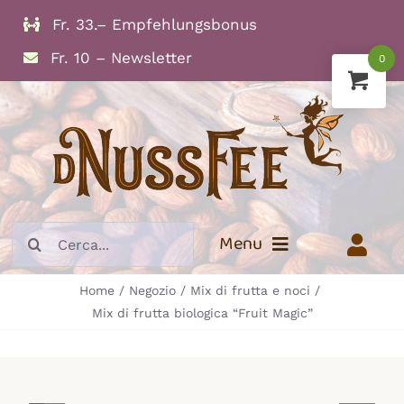
Skip
Fr. 33.– Empfehlungsbonus
to
Fr. 10 – Newsletter
0
content
Search
Menu
for:
Home
Negozio
Mix di frutta e noci
Info
Mix di frutta biologica “Fruit Magic”
Frutta secca
Noci