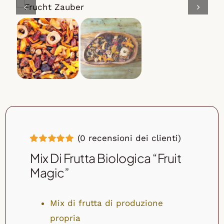
Miscele di frutta e noci
Muesli
Tè
Non cibo
(
0
recensioni dei clienti)
Valutato
2
Mix Di Frutta Biologica “Fruit
5.00
su 5 su
base di
Magic”
recensioni
Mix di frutta di produzione
propria