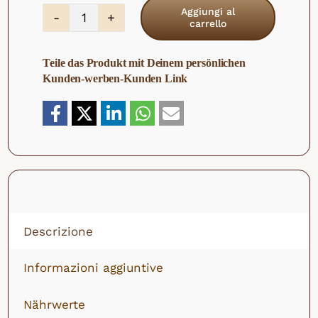
Aggiungi al
carrello
Mix
di
Teile das Produkt mit Deinem persönlichen
frutta
Kunden-werben-Kunden Link
biologica
"Fruit
Magic"
quantità
Descrizione
Informazioni aggiuntive
Nährwerte