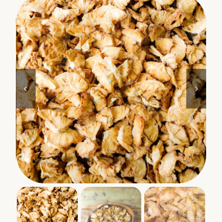
Miscele di frutta e noci
Muesli
Tè
Non cibo