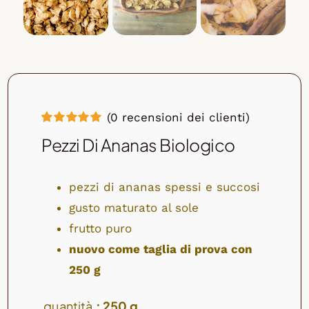
(
0
recensioni dei clienti)
Valutato
3
Pezzi Di Ananas Biologico
5.00
su 5 su
base di
recensioni
pezzi di ananas spessi e succosi
gusto maturato al sole
frutto puro
nuovo come taglia di prova con
250 g
quantità
: 250 g