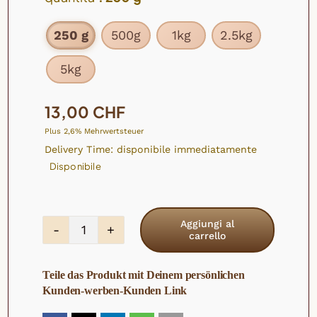
250 g
500g
1kg
2.5kg
5kg

13,00
CHF
Plus 2,6% Mehrwertsteuer
Delivery Time: disponibile immediatamente
Disponibile
Aggiungi al
carrello
Pezzi
di
Teile das Produkt mit Deinem persönlichen
ananas
Kunden-werben-Kunden Link
biologico