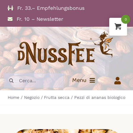
Skip
Fr. 33.– Empfehlungsbonus
to
Fr. 10 – Newsletter
0
content
Search
Menu
for:
Home
Negozio
Frutta secca
Pezzi di ananas biologico
Info
Frutta secca
Noci