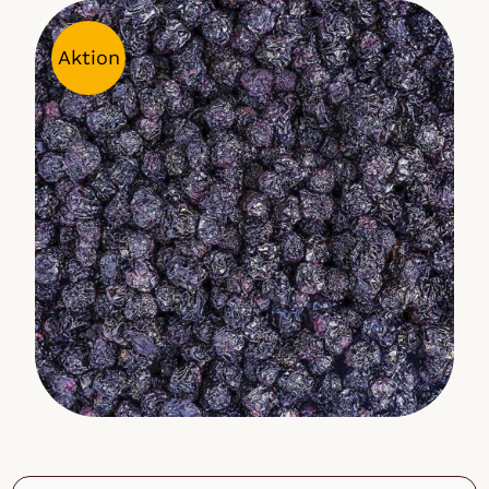
Miscele di frutta e noci
Aktion
Muesli
Tè
Non cibo