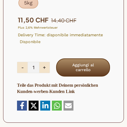
5kg

Il
Il
11,50
CHF
14,40
CHF
prezzo
prezzo
Plus 2,6% Mehrwertsteuer
originale
attuale
Delivery Time: disponibile immediatamente
era:
è:
Disponibile
14,40 CHF.
11,50 CHF.
Aggiungi al
carrello
Bacche
di
Teile das Produkt mit Deinem persönlichen
aronia
Kunden-werben-Kunden Link
biologica
quantità