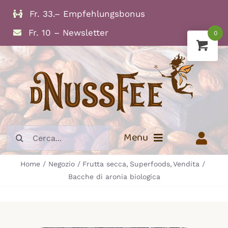
Skip
Fr. 33.– Empfehlungsbonus
to
Fr. 10 – Newsletter
0
content
Search
Menu
for:
Home
Negozio
Frutta secca
Superfoods
Vendita
Info
Bacche di aronia biologica
Frutta secca
Noci