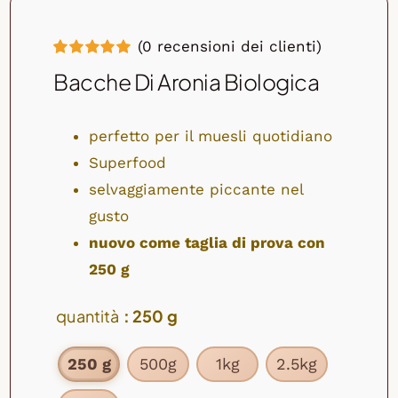
(
0
recensioni dei clienti)
Valutato
1
Bacche Di Aronia Biologica
5.00
su 5 su
base di
recensioni
perfetto per il muesli quotidiano
Superfood
selvaggiamente piccante nel
gusto
nuovo come taglia di prova con
250 g
quantità
: 250 g
250 g
500g
1kg
2.5kg