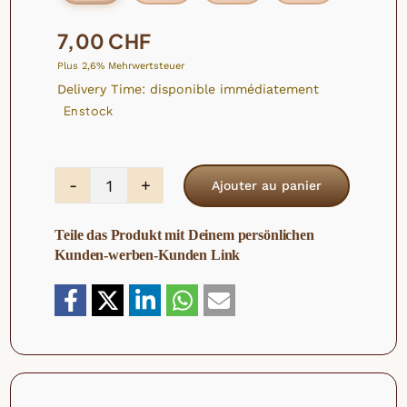
7,00
CHF
Plus 2,6% Mehrwertsteuer
Delivery Time: disponible immédiatement
En stock
Ajouter au panier
quantité
de
Teile das Produkt mit Deinem persönlichen
Raisins
Kunden-werben-Kunden Link
secs
bio
Thompson