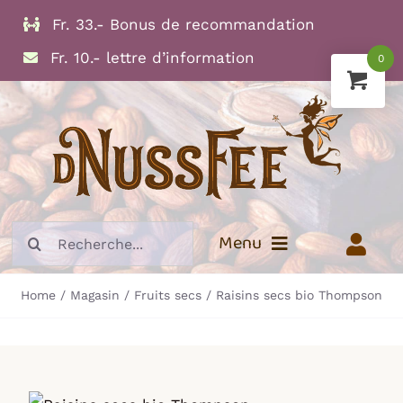
Skip
Fr. 33.- Bonus de recommandation
to
Fr. 10.- lettre d’information
0
content
Search
Menu
for:
Home
Magasin
Fruits secs
Raisins secs bio Thompson
Info
Fruits secs
Noix