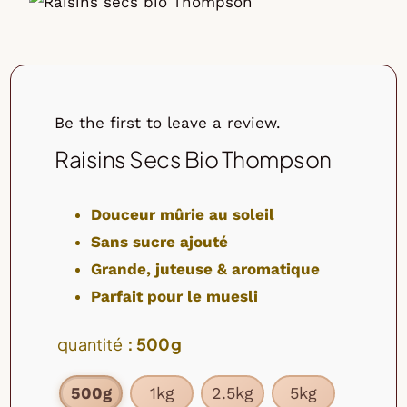
Mélanges de noix et de fruits
Muesli
Thé
Be the first to leave a review.
Non alimentaire
Raisins Secs Bio Thompson
Douceur mûrie au soleil
Sans sucre ajouté
Grande, juteuse & aromatique
Parfait pour le muesli
quantité
: 500g
500g
1kg
2.5kg
5kg
