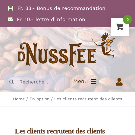
Skip
Fr. 33.- Bonus de recommandation
to
Fr. 10.- lettre d’information
0
content
Search
Menu
for:
Home
En option
Les clients recrutent des clients
Info
Fruits secs
Noix
Les clients recrutent des clients