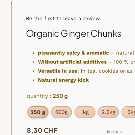
Be the first to leave a review.
Organic Ginger Chunks
pleasantly spicy & aromatic
– natural
Without artificial additives
– 100 % or
Versatile in use
: In tea, cookies or as
Natural energy kick
quantity
: 250 g
250 g
500g
1kg
2.5kg
5k

8,30
CHF
In stock