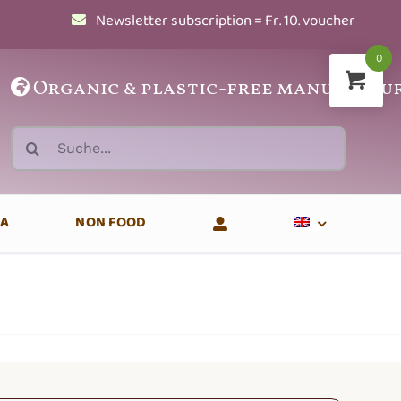
Newsletter subscription = Fr. 10. voucher
0
Organic
&
plastic-free manufactu
Search
for:
EA
NON FOOD