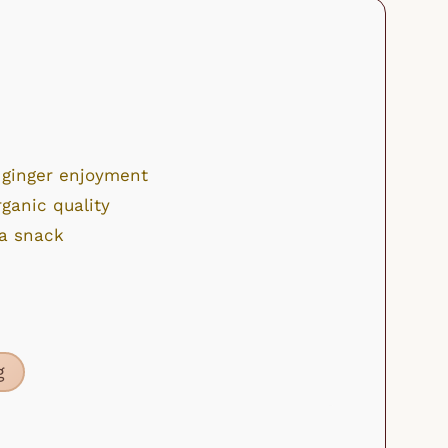
 ginger enjoyment
ganic quality
 a snack
g