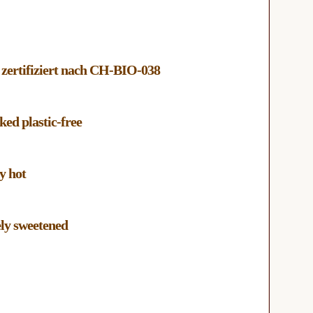
 zertifiziert nach CH-BIO-038
ked plastic-free
ry hot
ely sweetened