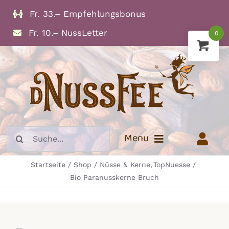
Zum
Fr. 33.– Empfehlungsbonus
Inhalt
Fr. 10.– NussLetter
0
springen
Suche
Menu
nach:
Startseite
Shop
Nüsse & Kerne
TopNuesse
Info
Bio Paranusskerne Bruch
Trockenfrüchte
Nüsse und Kerne