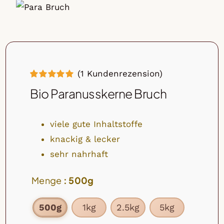
Nuss & Frucht Mischungen
Mueslis
Tee
Olivenholz
(
1
Kundenrezension)
Bewertet
1
Bio Paranusskerne Bruch
mit
5.00
von
5, basierend
auf
Kundenbewertung
viele gute Inhaltstoffe
knackig & lecker
sehr nahrhaft
Menge
: 500g
500g
1kg
2.5kg
5kg
