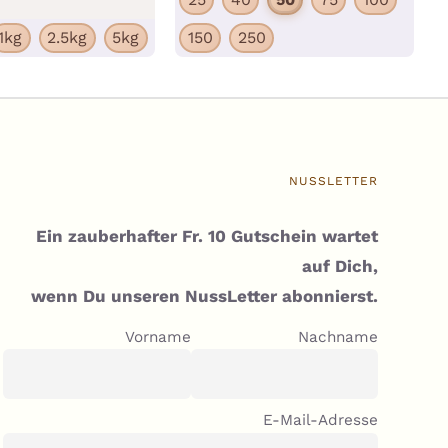
Varia
mehrere
1kg
2.5kg
5kg
150
250
auf.
Varianten
Die
auf.
Optio
Die
könn
Optionen
auf
können
NUSSLETTER
der
auf
Produ
der
Ein zauberhafter Fr. 10 Gutschein wartet
gewäh
Produktseite
auf Dich,
werd
gewählt
wenn Du unseren NussLetter abonnierst.
werden
Vorname
Nachname
E-Mail-Adresse