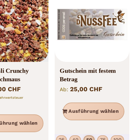
li Crunchy
Gutschein mit festem
schmaus
Betrag
,00
CHF
25,00
CHF
Ab:
ehrwertsteuer
Diese
Ausführung wählen
Produ
Dieses
ührung wählen
weist
Produkt
mehr
weist
25
40
50
75
100