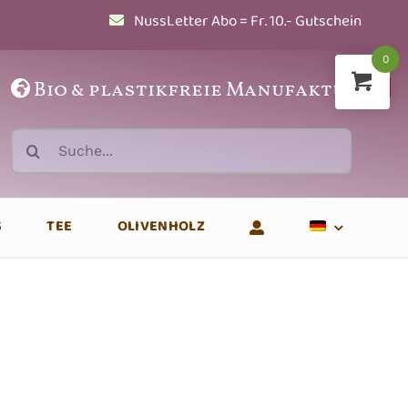
NussLetter Abo = Fr. 10.- Gutschein
0
Bio
&
plastikfreie Manufaktur
Suche
nach:
S
TEE
OLIVENHOLZ