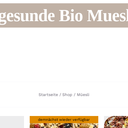
gesunde Bio Muesl
Startseite
Shop
Müesli
demnächst wieder verfügbar