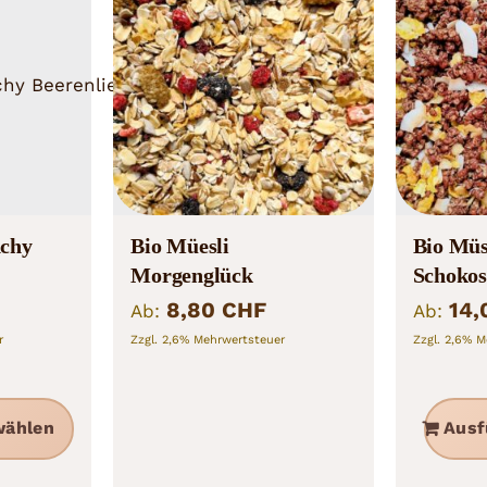
nchy
Bio Müesli
Bio Müs
Morgenglück
Schoko
8,80
CHF
14
Ab:
Ab:
r
Zzgl. 2,6% Mehrwertsteuer
Zzgl. 2,6% M
Dieses
wählen
Ausf
Produkt
weist