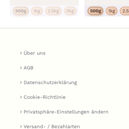
mehrere
500g
1kg
2.5kg
5kg
500g
1kg
2.
Varianten
auf.
Die
Optionen
können
Über uns
auf
der
AGB
Produktseite
Datenschutzerklärung
gewählt
werden
Cookie-Richtlinie
Privatsphäre-Einstellungen ändern
Versand- / Bezahlarten