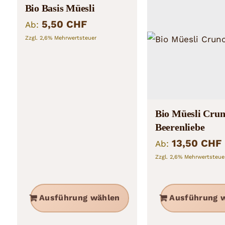
Bio Basis Müesli
5,50
CHF
Ab:
Zzgl. 2,6% Mehrwertsteuer
Bio Müesli Cru
Beerenliebe
13,50
CHF
Ab:
Zzgl. 2,6% Mehrwertsteue
Dieses
Ausführung wählen
Ausführung 
Produkt
weist