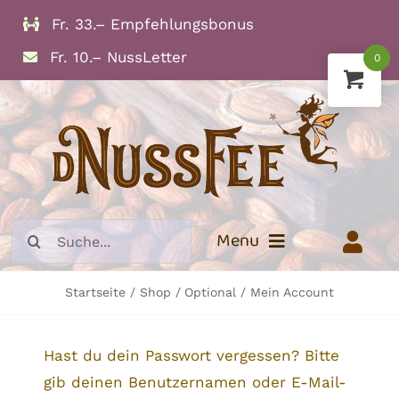
Zum
Fr. 33.– Empfehlungsbonus
Inhalt
Fr. 10.– NussLetter
0
springen
Suche
Menu
nach:
Startseite
Shop
Optional
Mein Account
Info
Trockenfrüchte
Hast du dein Passwort vergessen? Bitte
Nüsse und Kerne
gib deinen Benutzernamen oder E-Mail-