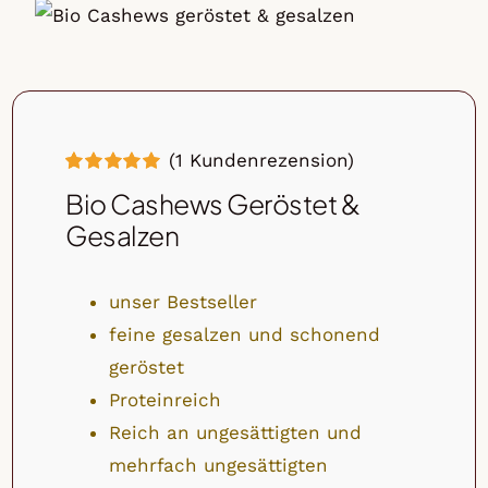
Nuss & Frucht Mischungen
Mueslis
Tee
Olivenholz
(
1
Kundenrezension)
Bewertet
1
Bio Cashews Geröstet &
mit
5.00
von
5, basierend
Gesalzen
auf
Kundenbewertung
unser Bestseller
feine gesalzen und schonend
geröstet
Proteinreich
Reich an ungesättigten und
mehrfach ungesättigten