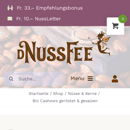
Zum
Fr. 33.– Empfehlungsbonus
Inhalt
Fr. 10.– NussLetter
0
springen
Suche
Menu
nach:
Startseite
Shop
Nüsse & Kerne
Info
Bio Cashews geröstet & gesalzen
Trockenfrüchte
Nüsse und Kerne