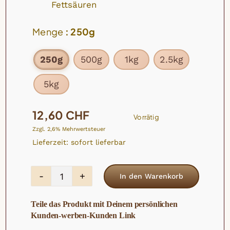
Fettsäuren
Menge
: 250g
250g
500g
1kg
2.5kg
5kg

12,60
CHF
Vorrätig
Zzgl. 2,6% Mehrwertsteuer
Lieferzeit: sofort lieferbar
In den Warenkorb
Bio
Cashews
Teile das Produkt mit Deinem persönlichen
geröstet
Kunden-werben-Kunden Link