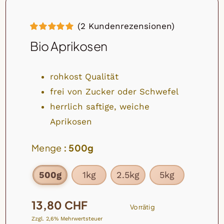
(
2
Kundenrezensionen)
Bewertet
2
Bio Aprikosen
mit
5.00
von
5, basierend
auf
Kundenbewertungen
rohkost Qualität
frei von Zucker oder Schwefel
herrlich saftige, weiche
Aprikosen
Menge
: 500g
500g
1kg
2.5kg
5kg

13,80
CHF
Vorrätig
Zzgl. 2,6% Mehrwertsteuer