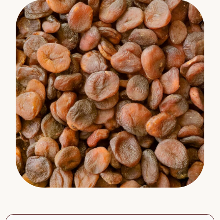
Nuss & Frucht Mischungen
Mueslis
Tee
Olivenholz