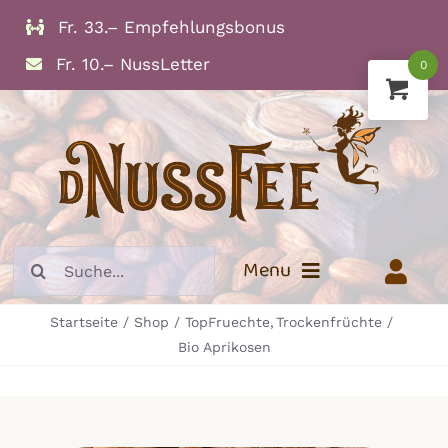
Zum
Fr. 33.– Empfehlungsbonus
Inhalt
Fr. 10.– NussLetter
0
springen
Suche
Menu
nach:
Startseite
Shop
TopFruechte
Trockenfrüchte
Info
Bio Aprikosen
Trockenfrüchte
Nüsse und Kerne